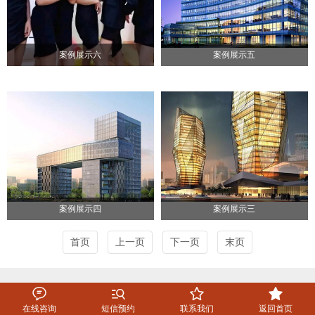
案例展示六
案例展示五
案例展示四
案例展示三
首页
上一页
下一页
末页




在线咨询
短信预约
联系我们
返回首页